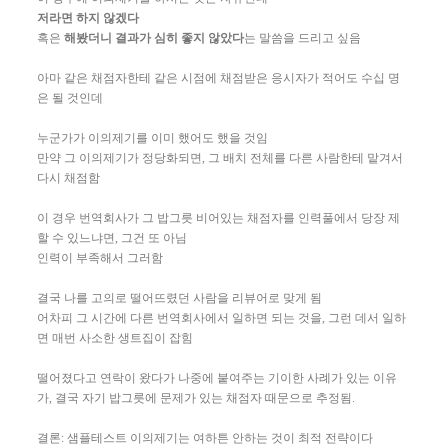
저라면 하지 않겠다
혹은
해봤더니 결과가 심히 좋지 않았다
는 말씀을 드리고 싶음
아마 같은 채점자한테 같은 시점에 채점받은 응시자가 적어도 수십 명
은 될 것인데
누군가가 이의제기를 이미 했어도 했을 것임
만약 그 이의제기가 정당화되면, 그 배치 전체를 다른 사람한테 맡겨서
다시 채점함
이 경우 번역회사가 그 밥그릇 비어있는 채점자를 인력풀에서 당장 제
할 수 있느냐면, 그건 또 아님
인력이 부족해서 그러함
결국 나를 고의로 떨어뜨렸던 사람을 리뷰어로 맞게 됨
어차피 그 시간에 다른 번역회사에서 일하면 되는 것을, 그런 데서 일하
면 매번 사소한 생트집이 잡힘
떨어졌다고 연락이 왔다가 나중에 붙여주는 기이한 사례가 있는 이유
가, 결국 자기 밥그릇에 문제가 있는 채점자 때문으로 추정됨.
결론: 샘플테스트 이의제기는 여하튼 안하는 것이 최적 전략이다