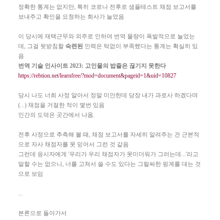
정확한 통계는 없지만, 특히 코로나 전후로 샘플테스트 채점 보고서를
보내주고 확인을 요청하는 회사가 늘었음
이 당시에 재택근무와 외주로 인하여 번역 물량이 폭발적으로 늘었는
데, 그걸 뒷받침할
숙련된
인력은 턱없이 부족했다는 통계는 확실히 있
음
번역 기술 인사이트 2023: 고인물의 밥줄은 끊기지 못한다
https://rebtion.net/learnfree/?mod=document&pageid=1&uid=10827
당시 나도 너희 사정 알아서 정말 미안한데 당장 내가 과로사 하겠다며
(...) 채점을 거절한 적이 몇번 있음
인간의 도덕은 곳간에서 나옴.
전후 사정으로 추측해 볼 때, 채점 보고서를 자세히 알려주는 건 근본적
으로 자사 채점자를 못 믿어서 그런 것 같음
그런데 응시자에게 '우리가 우리 채점자가 못미더워가 그러는데...'라고
말할 수는 없으니, 너를 고쳐서 쓸 수도 있다는 그럴싸한 핑계를 대는 것
으로 보임
...
본론으로 돌아가서