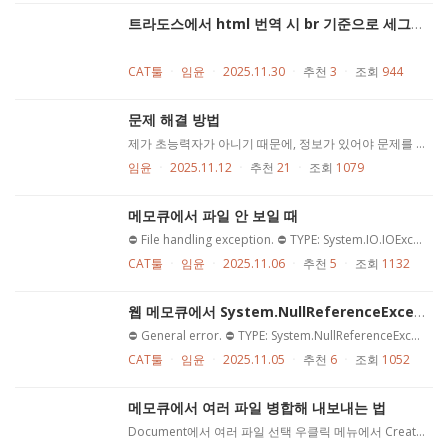
트라도스에서 html 번역 시 br 기준으로 세그먼트 줄바꿈
CAT툴
ㆍ
임윤
ㆍ
2025.11.30
ㆍ
추천
3
ㆍ
조회
944
문제 해결 방법
제가 초능력자가 아니기 때문에, 정보가 있어야 문제를 해결할 수 있음 문제해결은, 가설 -> 검증의 연속임 이쪽 용어로는 삽질이라고도 함 문제가 있는 분이 있었고, https://rebtion.net/qna/?uid=12581&mod=document&pageid=1 1) 전체 화면 스크린샷, 2) 영상 캡처를 요청하였으나 거부 당함... (이유는 모름) "짐작 가는 바"가 있으니 다시 달라고 함, 전체 화면 내지는 영상이 필요하다고 말한 이유는 다음과 같음 .txlf, .sdlxliff, .mqxliff, 좌우간 .xliff 붙은 것들은 사실 텍스트 파일로, 메모장으로 열어 편집할 수 있음. exe같은 실행 파일이 아님 열어보면 그 안은 이렇게 생김 복잡해 보이지만, 별 것은 아니고, 안에 세그먼트 정보가 담겨 있음 트라도스로 이전하면서 특정 세그먼트 정보가 사라지는 듯했음 이 경우, .txlf 파일을 받아 세그먼트 정보와 화면상의 세그먼트 상태를 대조해 보면서 달라지는 정보를 파악하려 생각했음. 비슷한 작업을 예전에도 한 적이 있음. https://rebtion.net/qna/?mod=document&pageid=1&uid=11894 전혀 달라 보이지만, .txlf를 뜯어봤다는 점에서 비슷한 일임. *참고로 이 문제를 해결하려고 이메일이 16번 오갔으며 질문하신 분은 중간에 내 실수로 오류가 발생했음에도 불구하고 아주 협조적이셨음 이 경우에는, 문제가 있는 특정 세그먼트 정보를 파악하고, 그 정보만 "올바른" 상태로 변경하면 될 것 같았음. 이 과정에서 일일히 이 화면을 달라, 저 화면을 달라 하느니 영상을 제공해 달라고 하는 편이 나을 것 같았음. 그러나 '감정 소모'가 크다며 영상 제공을 거절당하였으며, '짐작 가는 바'를 알려달라는 요청만 받음. 이에 대한 전문은 다음과 같음 소통이 안 돼서 안 된다고 한 것인데,...
임윤
ㆍ
2025.11.12
ㆍ
추천
21
ㆍ
조회
1079
메모큐에서 파일 안 보일 때
⛔ File handling exception. ⛔ TYPE: System.IO.IOException MESSAGE: Access to the path '경로' is denied. SOURCE: mscorlib CALL STACK: at System.IO.Directory.DeleteHelper(String fullPath, String userPath, Boolean recursive, Boolean throwOnTopLevelDirectoryNotFound, WIN32_FIND_DATA& data) at System.IO.Directory.Delete(String fullPath, String userPath, Boolean recursive, Boolean checkHost) at Kilgray.Utils.IOHelper.DeleteDirectoryRetry(String path, Boolean recursive) at MemoQ.Project.ProjectDocument.RemoveDocument(ProjectTranslationDocumentInfo tdi) at MemoQ.Project.Synchronization.LocalCopySyncJob.removeDocsNoLongerAssigned(List`1 documentsRemoved) at MemoQ.Project.Synchronization.LocalCopySyncJob.DoJob() at MemoQ.Common.Job.JobBase.Execute(Object o, IJobDiagnosticTracker jobDiagnosticTracker) ------------------------------------------------------------------------------ ⛔ The operation has been completed with some errors. 위와 비슷한 오류가 발생하며 서버에서 파일이 안 보일 때가 있음 Document -> Synchronize -> Synchronize Project를 "여러 번" 하면 보임
CAT툴
ㆍ
임윤
ㆍ
2025.11.06
ㆍ
추천
5
ㆍ
조회
1132
웹 메모큐에서 System.NullReferenceException 오류
⛔ General error. ⛔ TYPE: System.NullReferenceException MESSAGE: Object reference not set to an instance of an object. SOURCE: MemoQ.Project CALL STACK: at MemoQ.Project.Synchronization.ServerProjectImportController.cleanupOnCancelAndError() at MemoQ.Project.Synchronization.ServerProjectImportController.DoJob() at MemoQ.Common.Job.JobBase.Execute(Object o, IJobDiagnosticTracker jobDiagnosticTracker) ------------------------------------------------------------------------------ ⛔ The operation has been completed with some errors. 웹에서 액세스 시도하지 말고, 메모큐에 서버/아이디/비밀번호 입력한 다음에 접속
CAT툴
ㆍ
임윤
ㆍ
2025.11.05
ㆍ
추천
6
ㆍ
조회
1052
메모큐에서 여러 파일 병합해 내보내는 법
Document에서 여러 파일 선택 우클릭 메뉴에서 Create view 연 다음, mqxliff로 Export