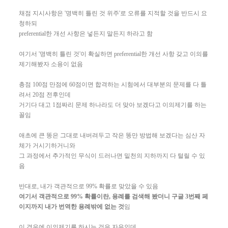
채점 지시사항은 '명백히 틀린 것 위주'로 오류를 지적할 것을 반드시 요
청하되
preferential한 개선 사항은 넣든지 말든지 하라고 함
여기서 '명백히 틀린 것'이 확실하면 preferential한 개선 사항 갖고 이의를
제기해봤자 소용이 없음
총점 100점 만점에 60점이면 합격하는 시험에서 대부분의 문제를 다 틀
려서 20점 전후인데
거기다 대고 1점짜리 문제 하나라도 더 맞아 보겠다고 이의제기를 하는
꼴임
애초에 큰 똥은 그대로 내버려두고 작은 똥만 방법해 보겠다는 심산 자
체가 거시기하거니와
그 과정에서 추가적인 무식이 드러나면 밑천의 지하까지 다 털릴 수 있
음
반대로, 내가 객관적으로 99% 확률로 맞았을 수 있음
여기서 객관적으로 99% 확률이란, 용례를 검색해 봤더니 구글 3번째 페
이지까지 내가 번역한 용례밖에 없는 것
임
이 경우에 이의제기를 하시는 것은 자유인데