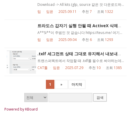
Download -> All kits (glp, source 같은 것 다운로드하면 나중에 업로드에서 인식을 못함...) 파일 내부 ko-kr > Translation 폴더에서 .txlf만 작업 Manage -> upload로 업로드
팁
ㆍ
임윤
ㆍ
2025.09.11
ㆍ
추천
7
ㆍ
조회
1322
트라도스 갑자기 실행 안될 때 ActiveX 삭제하세요
A**Si**이 주범인 것 같습니다 https://teus.me/ 여기서 구라제거기 다운로드 하셔서 사용하시면 됩니다
팁
ㆍ
임윤
ㆍ
2025.09.04
ㆍ
추천
6
ㆍ
조회
1293
.txlf 세그먼트 상태 그대로 유지해서 내보내야 할 때
트랜스퍼펙트에서 작업할 때 .txlf를 필수로 써야하는데요 세그먼트 매치 상태를 들여올 때/내보낼 때 그대로 유지해야 할 때가 있습니다 설정 이렇게 하면 됩니다
CAT툴
ㆍ
임윤
ㆍ
2025.07.29
ㆍ
추천
10
ㆍ
조회
1385
1
»
마지막
검색
Powered by KBoard