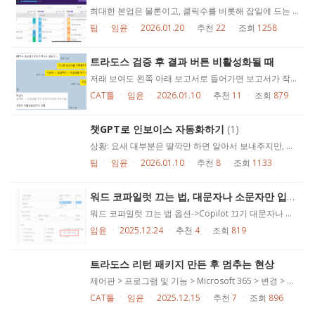
최대한 본업은 물론이고, 클릭수를 비롯해 잡일에 드는 시간을 줄이는 것이 핵심 세상에서 제일 아까운 시간이 파일 찾는 시간임 바탕화면 전부 바탕화면에서 작업하고 치워버립니다 매우 혼란스러워 보이지만 나름대로 규칙이 있습니다 왼쪽 - 당장 해야될 일 *오늘은 다 해서 일이 없음 나중에 파일 찾을 일 대비해서 이번달 2026년 01월 작업이 끝나면 통째로 업무 완료 폴더로 따로 옮김 중간 - 당장은 아니고 적어도 한 달 안에 해야 할 것이거나, 한 달 안에 해야 된다고 생각해서 냅뒀는데 몇 달이 걸리고 있는 것 ERP 입력, 정부 지원 사업 같은 것 중간 아래 - 연 단위 오른쪽 위 - 각종 매크로 복붙용, 원드라이브, 출판사 주문용 프로그램 오른쪽 아래 - 디지털 노가다 유지보수용 주기적으로 안 쓴다 싶으면 잡파일을 모아두는 폴더로 옮김 주기적으로 파일 전체 정리 이름 지을 때, 무조건 파일명으로 내용 알 수 있게 정리 안 그런 파일(다운로드해서 설치하고 나중에 새 버전 받아야 되는 프로그램 등)은 그냥 쓰고 지움 업무용 앱 실제 클릭해 쓸 일 있는 애들만 주기적으로 정리 스팀이 노는 용도가 아님, 밥줄임 ㅇㅅㅠ 파일 탐색기 프로젝트 목록, 번역 메모리, 텀베이스 관공서용 각종 서류(등기부등본, 자격증, 사업자등록증, 통장 앞면 사본, 여권 사본 등등) 접근하기 쉽게 모아둠 마우스 우클릭 -> '즐겨찾기에 고정' 하면 됨 트라도스 프로젝트 관리 자주 업데이트되는 개별 일 -> 게임별/회사별로 프로젝트 생성 한 회사에서 주는...
팁
ㆍ
임윤
ㆍ
2026.01.20
ㆍ
추천
22
ㆍ
조회
1258
트라도스 검증 후 결과 버튼 비활성화될 때
저래 보여도 왼쪽 아래 보고서로 들어가면 보고서가 작성되어 있으니 엑셀로 받아 제출하면 됩니다. 이것도 그냥 알아낸 건 아니고 사전 정보: 컴퓨터 사양으로 문제가 될 분은 아님 오답 1(잠금 세그먼트 때문에 부하가 온 것은 아닌가?) 오답 2(리턴 패키지랑 같이 보고서를 생성할 때 안 되는 경우가 있는데, 따로 생성하면 되지 않을까?) 3번째 성공 이 정도면 빨리 알아낸 것 *생성형 AI는 최신 오류에 '학습'이 안 되어 있음 딸깍 하면 답변이 나온다고 생각하는 분들이 있는데, 같이 문제를 해결해 보죠, 먼저 A? 아닌가요? B, C, D, E 일 수도 있지 않겠?읍니까? 하면서 시행착오를 겪는 것은 '어쩔 수가 없음' 그러고도 해결이 안되는 경우가 있는데, 이것도 '어쩔 수가 없음' 문과 모질이 이뮨이 문제가 아니라, 빌게이츠가 와도 어쩔 수가 없음 컴퓨터 얽힌 일만 그러한가? 사실 세상 일이 다 그러한데, 인큐베이터 있다 밖에 나오면 원래 힘듭니다 그냥 정부에 도움 요청하고, 집에 잘 계셨으면 좋겠음
CAT툴
ㆍ
임윤
ㆍ
2026.01.10
ㆍ
추천
11
ㆍ
조회
879
챗GPT로 인보이스 자동화하기
(1)
상황: 요새 대부분은 딸깍만 하면 알아서 보내주지만, 이메일로 프로젝트명/단어수 적어서 의뢰하는 곳이 있음 G메일 사용하고, 완료하였는데 인보이스 작성하지 않은 경우 별 찍어서 표시해 둔 상태 내 경우에는, project name: 뒤에 프로젝트명이 나오고, word count: 뒤에 워드수가 나오는 형태였으며 항상 그러하듯 예외가 존재함 프롬프트 1: gmail에서 "is:starred 회사명"이라고 검색 시 추출되는 이메일 본문 대상 Project name: 뒤의 영숫자와 언더바로 구성된 문자열, Word count: 뒤의 숫자가 필요함 csv로 1번 열에는 Project name만, 2번 열에는 Word count만 추출 * 팁: project name 뒤에 '영숫자와 언더바로 구성된 문자열' '숫자'처럼 컴퓨터의 언어로 정확하게 묘사할 필요가 있음 문자열 string은 컴퓨터한테 구분되는 다른 의미가 있음 아무리 인간 언어 흉내를 내고 있다지만 근본은 컴퓨터임 답변 1: Google Apps Script (GAS) 자동 추출을 써봅시다! 결과물 1: 당연히 뭔가 맘에 안드는 오류가 날 것임 내 경우에는 누락된 이메일이 있었음 프롬프트 2: 누락된 이메일 존재함. "is:starred 회사명" 검색 시 결과 78개인데, 결과물은 47개임. 누락된 이메일 별도 csv로 작성 원인 분석 결과물 2: 내 경우, 1) project code: 아니고 project:, Word count: 아니고 Word:라고 하거나, 본문에 the word count is @@하는 식으로 exception이 있었음 2) 의뢰 본문이 따로 있는데 이후 번역회사가 모종의 이유로 단어수나 요청사항을 수정하거나, 인보이스에는 들어가야 하는데 단어수가 아닌 경우 (QA) 정확히 내용을 파악하지 못했음 프롬프트 3: 1) 1번에 해당할...
팁
ㆍ
임윤
ㆍ
2026.01.10
ㆍ
추천
8
ㆍ
조회
1133
워드 코파일럿 끄는 법, 대문자나 소문자만 입력될 때
워드 코파일럿 끄는 법 옵션->Copilot 끄기 대문자나 소문자만 입력될 때 Ctrl+Shift+K(모두 소문자 토글) Ctrl+Shift+A(모두 대문자 토글) 그래도 안 되면 글꼴 리본에서 모두 대문자로 해제 이딴 해괴한 설정은 대체...
임윤
ㆍ
2025.12.24
ㆍ
추천
4
ㆍ
조회
819
트라도스 리턴 패키지 만든 후 멈추는 현상
제어판 > 프로그램 및 기능 > Microsoft 365 > 변경 > 빠른 복구 먼저, 안되면 온라인 복구 리턴패키지 몇십 개를 납품해야 하는데 만들 때마다 트라도스가 멈춰서 제 뇌도 멈출 뻔... https://community.rws.com/product-groups/trados-portfolio/f/licensing/56709/issues-with-create-return-package-after-updating-the-new-version-trados-24
CAT툴
ㆍ
임윤
ㆍ
2025.12.15
ㆍ
추천
7
ㆍ
조회
896