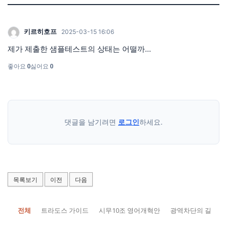
키르히호프
2025-03-15 16:06
제가 제출한 샘플테스트의 상태는 어떨까...
좋아요
0
싫어요
0
댓글을 남기려면
로그인
하세요.
목록보기
이전
다음
전체
트라도스 가이드
시무10조 영어개혁안
광역차단의 길