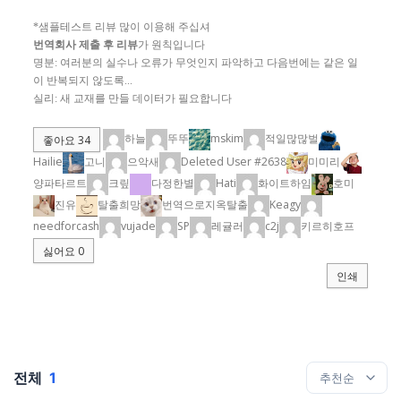
*샘플테스트 리뷰 많이 이용해 주십셔
번역회사 제출 후 리뷰
가 원칙입니다
명분: 여러분의 실수나 오류가 무엇인지 파악하고 다음번에는 같은 일
이 반복되지 않도록...
실리: 새 교재를 만들 데이터가 필요합니다
하늘
뚜뚜
mskim
적일많많벌
좋아요
34
Hailie
고니
으악새
Deleted User #2638
미미리
양파타르트
크맆
다정한별
Hati
화이트하임
호미
진유
탈출희망
번역으로지옥탈출
Keagy
needforcash
vujade
SP
레귤러
c2j
키르히호프
싫어요
0
인쇄
전체
1