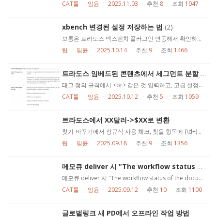
CAT툴
ㆍ
임윤
ㆍ
2025.11.03
ㆍ
추천
8
ㆍ
조회
1047
xbench 변경된 설정 저장하는 법
(2)
보통은 트라도스 엑스벤치 플러그인 연동해서 확인하는데, 의도한 바인지 모르지만 트라도스 프로젝트에 tb가 여러 개 들어가 있어도, 1개만 엑스벤치에 잡힙니다 이걸 포함해서 여러 설정을 변경할 수 있습니다 이유는 모르지만 원본 내용을 변경하고 reload, refresh를 해도 잘 반영되지 않는데 이 경우 트라도스 엑스벤치 플러그인을 다시 누르면 대부분 해결되지만 기존 설정이 사라집니다 Project > Save as로 xbp를 바탕화면에 저장하고(찾기 귀찮으니까...) 다시 실행하면 됩니다 다른 해결법 아시는 분은 덧글 남겨 주십시오
팁
ㆍ
임윤
ㆍ
2025.10.14
ㆍ
추천
9
ㆍ
조회
1466
트라도스 임베드된 콘텐츠에서 세그먼트 분할 처리 안될 때(트라도스 가이드 오류 정정)
태그 정의 규칙에서 <br> 같은 것 입력하고, 고급 설정에서, 설정 이렇게 하면 <br> 기준으로 세그먼트 분할 처리가 되어야 ... 함 그런데 이게 안될 때가 있음(원인은 모름) 해당 설정 순위를 최상단으로 올리면 갑자기 먹힙니다 참고로 이 내용 트라도스 가이드에 설명 잘못되어서 정정함 https://docs.rws.com/en-US/trados-studio-2024-1145319/configuring-settings-for-the-legacy-embedded-content-processor-554604 "공식 도움말"을 참조했는데, 공식 도움말 설명이 잘못된 것을 어찌하리오, 나름대로 변명을 해 봅니다 ....
CAT툴
ㆍ
임윤
ㆍ
2025.10.12
ㆍ
추천
5
ㆍ
조회
1059
트라도스에서 XX달러->$XX로 변환
찾기-바꾸기에서 정규식 사용 체크, 찾을 항목에 (\d+)달러 바꿀 항목에 $$$1 $를 이스케이프하는 방법이 $$이었음... 응용, 유로 같은 것은 쉬움 (\d+)유로 €$1
팁
ㆍ
임윤
ㆍ
2025.09.18
ㆍ
추천
9
ㆍ
조회
1356
메모큐 deliver 시 "The workflow status of the document you are trying to deliver is different from your role"
메모큐 deliver 시 "The workflow status of the document you are trying to deliver is different from your role" 오류가 발생하는 일이 있습니다. 오류는 크게 두 가지, 1. 내탓 2. 니탓이 있는데요 이 오류는 웬만하면 2. 니탓(번역회사 탓)입니다 번역회사에서 부여받은 ID 자체에 '번역가 이름'이 없고, rebtrans처럼 번역가/리뷰어를 암시하는 역할인 경우 이 오류를 볼 수 있습니다 원래대로라면 번역가별로 ID를 할당하고, 그 ID에 PM이 번역가/리뷰어 역할을 할당해 주어야 하는데 ID별로 돈을 내야 하기 때문에 예산 문제로 ID를 돌려가며 쓰는 것입니다 이 경우 이런 오류가 발생합니다 그렇지 않고, 번역회사가 좀 보안을 중시하고 돈이 많은 경우 김사장 번역가에게 ksajang처럼 개별 ID를 할당한 다음, 특정 프로젝트에는 번역, 다른 프로젝트에는 리뷰를 할당하는 것이 사실 맞습니다 이 경우에도 deliver 시 오류가 발생한다면, 번역회사가 ID 역할을 잘못 할당한 것입니다 "주어진 작업만 다 했다면" 걱정하실 필요는 없고, 그냥 deliver 시 워크플로우 역할 오류가 발생한다 정도만 알려주시면 문제 없습니다
CAT툴
ㆍ
임윤
ㆍ
2025.09.12
ㆍ
추천
10
ㆍ
조회
1100
글로벌링크 새 PD에서 오프라인 작업 방법