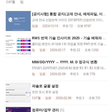
CAT툴
팁
[공지사항] 통합 공지(교재 안내, 예제파일, 이용법)
교재 안내 산업번역 가이드 2019(PDF) 산업번역 가이드 2019 예제파일 트라도스 가이드 2024 yes24 aladin kyobobook 트라도스 가이드 2024 예제파일 유료회원 전용 팁 https://rebtion.net/premium/ 이용법 일단 직장에 붙어 계세요 산업번역 가이드 1~5장을 읽고 프로즈/링크드인 프로필 작성(190쪽) 프로즈 프로필용 번역 5개 작성 영어 이력서 작성(237쪽) 리뷰게시판에 올려주시면 미래의 제가 확인해 드림 번역회사에 제출(243쪽) 1~6 과정에서 질문이 있으시면 기술 질문 게시판 이용(미래의 제가 확인해 드림) 중요한 공지는 다 끝났고, 아래는 그냥 읽어보세요 -- 저는 운전면허증, 혼인신고서 같은 것부터 번역하던 시절을 거쳐 2014년, 아예 번역을 전업으로 삼기로 결정합니다 출처: https://translationtherapy.com/sdl-studio-2014-first-impression-and-new-features-overview/ 당시 이 친구를 살 돈이 없어 체험판을 깔고, translation memory가 뭔지도 몰라 한줄한줄 기억에 의존해 복사해서 붙여넣던 삽질을 하였습니다 다행히 체험판 기간 동안 번 돈으로 이 친구를 구입할 수 있었습니다 다만, 시기는 험난한 2014년, 아직 취직이라는 고용 형태가 어렵지 않던 시절입니다 지금은 트라도스의 필요에 이의를 제기하는 사람이 거의 없으나 그 당시 한국어로 트라도스라고 검색하면 '번역회사가 몇십만원짜리 프로그램을 사라는데 사기 아니냐'거나 '크랙 없냐'는 소리나 검색되곤 하였습니다 저는 백수도 아닌 비경제활동인구였던 저를 구원해준 트라도스에 감사한 마음을 늘 지니고 있었고 그런 사람들이 있거나 말거나, 이 친구가 저를 구원했다는 사실을 동네방네 떠들었습니다 기억하시는 분이 있을지 모르겠지만, 2017 버전 트라도스 가이드도 있었습니다 (한국어 한정 독점시장) 이후 2019년 초, 트라도스 자격증(초급)을 취득하였고 직접 이력서에 넣어보고 주변 사람들에게 추천해 보니 효력(?)이...
임윤
ㆍ
2024.10.19
ㆍ
추천
72
ㆍ
조회
9797
RWS 번역 기술 인사이트 2025 - 기술 배워라
(3)
올타임 레전드 AI 대체 1위 직업을 위한 RWS 번역 기술 인사이트 2025가 나왔습니다. 다운로드: https://www.rws.com/about/translation-technology-insights/ 2023년 버전 요약은 여기에 있으니 https://rebtion.net/learnfree/?mod=document&pageid=1&uid=10827 지난번과 어떤 항목이 달라졌나 비교하며 보시는 것도 의미가 있을 것입니다. 2023년 이후 기술적으로는 생성형 AI와 LLM이 비약적인 발전을 이루었고, 경제적으로는 유동성 파티가 종료되었고, 정치적으로는 보호무역주의가 득세하게 되었습니다. 이 상황에서 반가운 보고서가 나왔는데요. 항상 강조하는 것이지만, “작성자”가 누구인지, “왜” 작성했는지 고려하며 읽으시면 좋겠습니다. 저와 RWS는 이해관계가 같지 않으므로 같은 사실을 놓고도 의견이 다를 수밖에 없습니다. 배경 지식 NMT: 인공신경망(Neural Network)을 이용해 문장을 통째로 이해하는 번역에 특화된 AI 기술(기존의 문법을 하나하나 입력하는 규칙 기반 RMT, 의미 단위를 기반으로 연결하는 통계 기반 SMT에서 발전한 것), Google Translate가 여기 속함 LLM: 범용 언어 이해/생성 모델 생성형 AI: 콘텐츠를 생성하는 AI 전체 개념(LLM 포함), ChatGPT, Claude, Gemini, Llama 등 기존 조사 대상인 번역가, 번역회사, 기업(고객사)에 더해, 새로 정부 부문이 추가되었습니다. 원래 기술 발전과 대규모 실직은 역사적으로 세트였고(산업혁명, 이앙법, 우리 세대에서는 닷컴 버블 기억하시면 됨), 정부들이 손가락 빨고 있어봤더니 하등 좋을 것이 없었더라 하는 것도 학습됐기 때문에 기본소득 같은 것이 논의될 것입니다. 일의 본질을 고려하면, 의뢰하는 기업 입장에서는 불황에 매출을 유지하기 위해 번역이 계속 필요합니다. 대부분 자국 내에서 수요는 이미 소진되었고 비교적 저렴한 값으로 시장을 확장할 수 있는 수단이거든요. 신제품을 개발하는 것보다는 번역이 싸게 먹힌다는...
팁
ㆍ
임윤
ㆍ
2026.02.17
ㆍ
추천
22
ㆍ
조회
1292
MM/DD/YYYY → YYYY. M. D 정규식 변환
0?(\d{1,2})/0?(\d{1,2})/(\d{4}) 원본 $3. $1. $2 치환 대상
팁
ㆍ
임윤
ㆍ
2026.02.09
ㆍ
추천
5
ㆍ
조회
778
파솔로 글꼴 설정
빈칸 표시 폰트 설정
CAT툴
ㆍ
임윤
ㆍ
2026.02.08
ㆍ
추천
3
ㆍ
조회
731
컴퓨터/잡무 관리
(1)