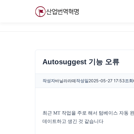
내
용
으
로
바
로
가
기
Autosuggest 기능 오류
작성자
바닐라라떼
작성일
2025-05-27 17:53
조회
최근 MT 작업을 주로 해서 텀베이스 자동 
데이트하고 생긴 것 같습니다