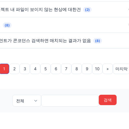
젝트 내 파일이 보이지 않는 현상에 대한건
(2)
인
(8)
그먼트가 콘코던스 검색하면 매치되는 결과가 없음
(8)
1
2
3
4
5
6
7
8
9
10
»
마지막
검색