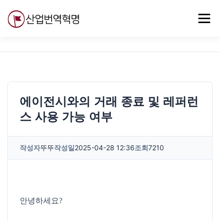
내
용
메뉴
으
로
바
로
무료강의
기술 질문
자유게시판
ABC
가
기
에이전시와의 거래 종료 및 레퍼런
스 사용 가능 여부
작성자
뚜뚜
작성일
2025-04-28 12:36
조회
7210
안녕하세요?