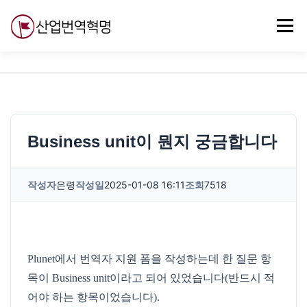
내
용
메뉴
으
로
바
로
무료강의
기술 질문
자유게시판
ABC
가
기
Business unit이 뭔지 궁금합니다
작성자
은령
작성일
2025-01-08 16:11
조회
7518
Plunet에서 번역자 지원 폼을 작성하는데 한 질문 항
목이 Business unit이라고 되어 있었습니다(반드시 적
어야 하는 항목이었습니다).