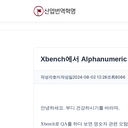
내
용
으
로
바
로
가
기
Xbench에서 Alphanumeri
작성자
호미
작성일
2024-08-02 12:28
조회
8066
안녕하세요. 부디 건강하시기를 바라며,
Xbench로 QA를 하다 보면 영숫자 관련 