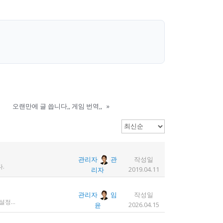
오랜만에 글 씁니다,, 게임 번역,,
»
관리자
관
작성일
.
2019.04.11
리자
관리자
임
작성일
1. 디도스 공격 당함 2. 귀찮아서 서버 꺼놓음 3. 이참에 서버 이전함 4. 사라진 데이터는 없는 것 확인했는데, 일부 DB 설정이 활성화 안됨 5. 고칠 수는 있는데, 저희 집 신생아 협조 필요 6. 신생아가 협조하지 않음 현재 새글 쓰기, 신규 가입, 덧글 달기 등은 막아 두었습니다 언제든 3월 18일 전후 시점으로 롤백될 수 있습니다 디도스 공격은 10평짜리 구녕가게에 사람을 1만명 보내 영업방해를 하는 것과 같은 기법입니다. 왜 디도스 공격을 그렇게까지 열정적으로 하는가? 이것이 심해진 시점이 제가 출산하러 간다고 블라그에 글을 쓴 직후입니다. 적절한 비유인지 모르겠는데 암퇘지도 출산 후에는 도축 안 하지 않나 싶고요 옛날 같으면 이렇게 순하게 살지 않을 것인데, 요새 드는 생각이 좀 있습니다 사람은 노력해 봤자고, 사실 모든 능력치는 정해졌고 발현만 기다리는 것이 전부가 아닐까요 어떤 사람은 노력의 고점이 디도스 공격인 것입니다 그 애미도 한때는 가능성의 김칫국을 사발째 드링킹하며 키웠겠지요 저한테도 이 사이트를 유지할 유인이 있음은 말씀드렸으니 잘 이용해 주시면 그만인 것이고 시간 나시거든 디도스 공격자도 긍휼히 여겨 주시길 바랍니다
2026.04.15
윤