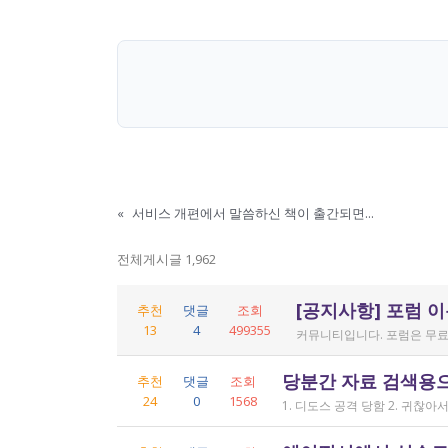
«
서비스 개편에서 말씀하신 책이 출간되면...
전체게시글 1,962
[공지사항] 포럼 
추천
댓글
조회
13
4
499355
커뮤니티입니다. 포럼은 무료
당분간 자료 검색용
추천
댓글
조회
24
0
1568