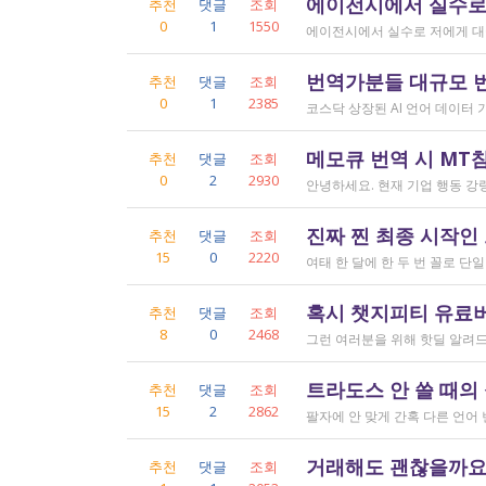
에이전시에서 실수로
추천
댓글
조회
0
1
1550
번역가분들 대규모 
추천
댓글
조회
0
1
2385
메모큐 번역 시 MT
추천
댓글
조회
0
2
2930
진짜 찐 최종 시작인
추천
댓글
조회
15
0
2220
혹시 챗지피티 유료버전
추천
댓글
조회
8
0
2468
트라도스 안 쓸 때의
추천
댓글
조회
15
2
2862
거래해도 괜찮을까요..
추천
댓글
조회