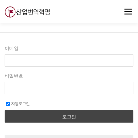
내
용
메뉴
으
로
바
로
무료강의
기술 질문
자유게시판
ABC
가
기
이메일
비밀번호
자동로그인
로그인