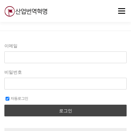
내
용
메뉴
으
로
바
로
무료강의
기술 질문
자유게시판
ABC
가
기
이메일
비밀번호
자동로그인
로그인