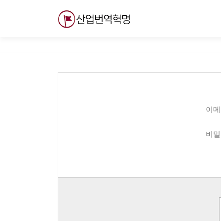
내
용
으
로
바
로
가
기
이메
비밀