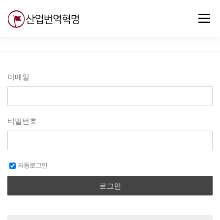
내
용
메뉴
으
로
바
로
무료강의
기술 질문
자유게시판
ABC
가
기
이메일
비밀번호
자동로그인
로그인