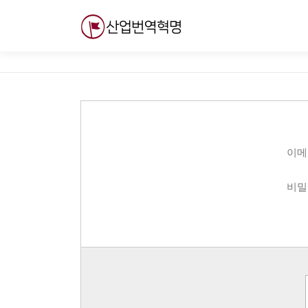
내
용
으
로
바
로
가
기
이메
비밀