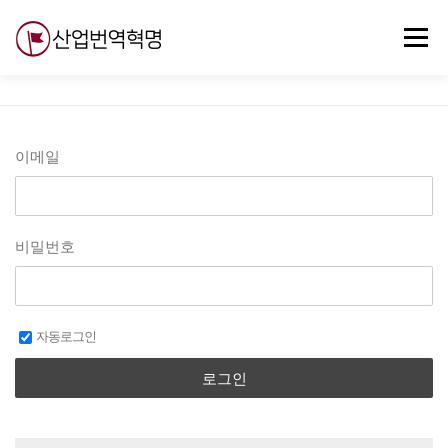
내
용
메뉴
으
로
바
로
무료강의
기술 질문
자유게시판
ABC
가
기
이메일
비밀번호
자동로그인
로그인