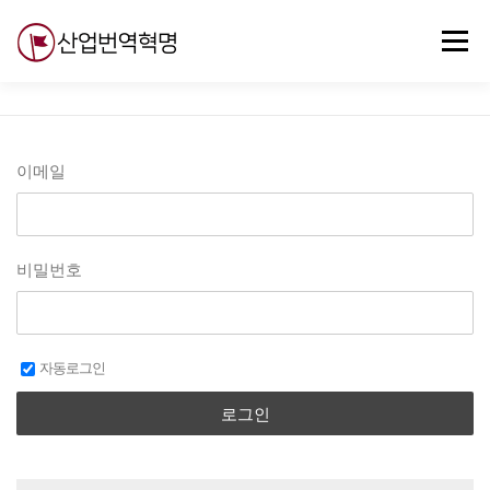
내
용
메뉴
으
로
바
로
무료강의
기술 질문
자유게시판
ABC
가
기
이메일
비밀번호
자동로그인
로그인