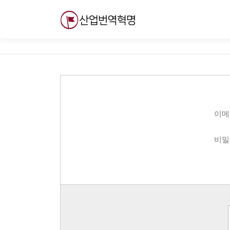
내
용
으
로
바
로
가
기
이메
비밀