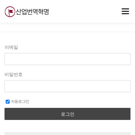
내
용
메뉴
으
로
바
로
무료강의
기술 질문
자유게시판
ABC
가
기
이메일
비밀번호
자동로그인
로그인