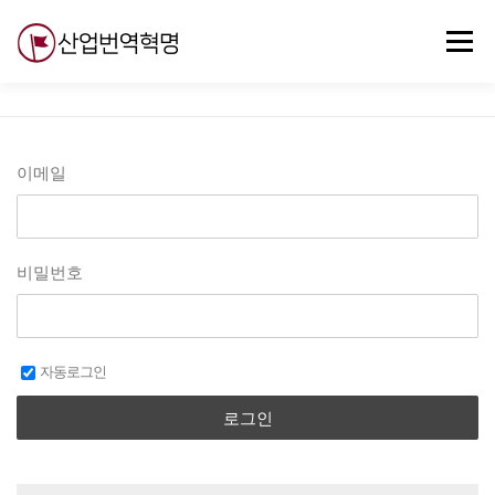
내
용
메뉴
으
로
바
로
무료강의
기술 질문
자유게시판
ABC
가
기
이메일
비밀번호
자동로그인
로그인