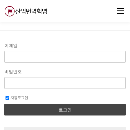
내
용
메뉴
으
로
바
로
무료강의
기술 질문
자유게시판
ABC
가
기
이메일
비밀번호
자동로그인
로그인