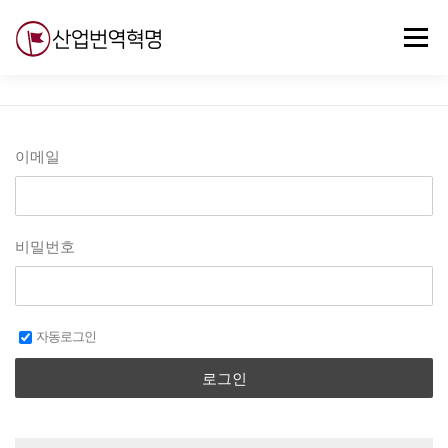
내
용
메뉴
으
로
바
로
무료강의
기술 질문
자유게시판
ABC
가
기
이메일
비밀번호
자동로그인
로그인