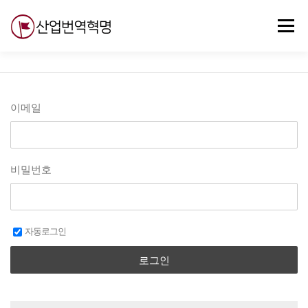
내
용
메뉴
으
로
바
로
무료강의
기술 질문
자유게시판
ABC
가
기
이메일
비밀번호
자동로그인
로그인