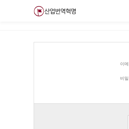
내
용
으
로
바
로
가
기
이메
비밀