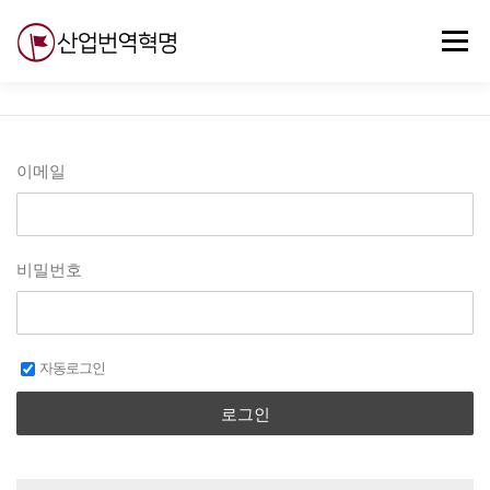
내
용
메뉴
으
로
바
로
무료강의
기술 질문
자유게시판
ABC
가
기
이메일
비밀번호
자동로그인
로그인