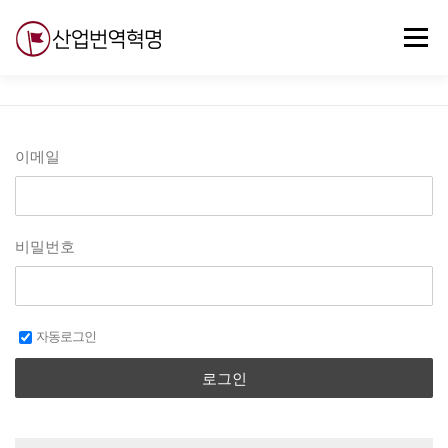
내
용
메뉴
으
로
바
로
무료강의
기술 질문
자유게시판
ABC
가
기
이메일
비밀번호
자동로그인
로그인