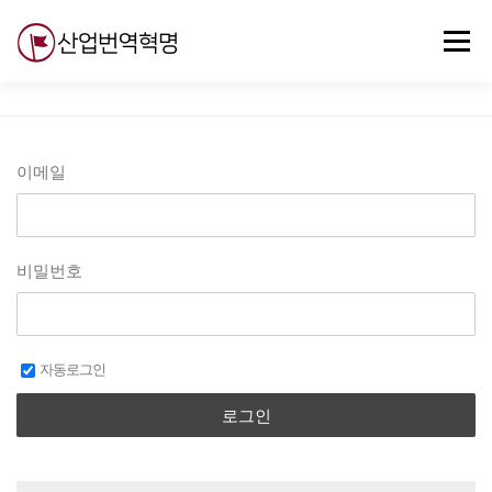
내
용
메뉴
으
로
바
로
무료강의
기술 질문
자유게시판
ABC
가
기
이메일
비밀번호
자동로그인
로그인