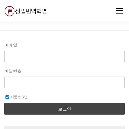
내
용
메뉴
으
로
바
로
무료강의
기술 질문
자유게시판
ABC
가
기
이메일
비밀번호
자동로그인
로그인