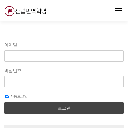
내
용
메뉴
으
로
바
로
무료강의
기술 질문
자유게시판
ABC
가
기
이메일
비밀번호
자동로그인
로그인