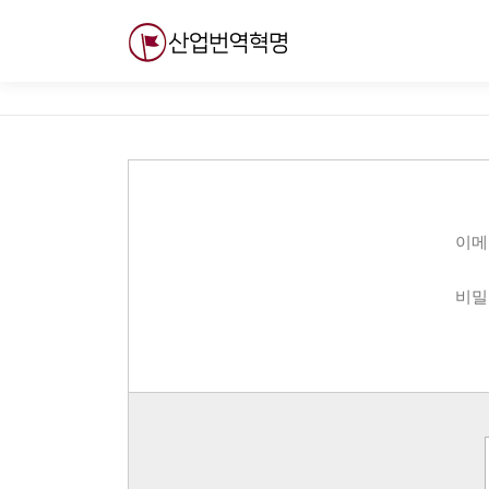
내
용
으
로
바
로
가
기
이메
비밀