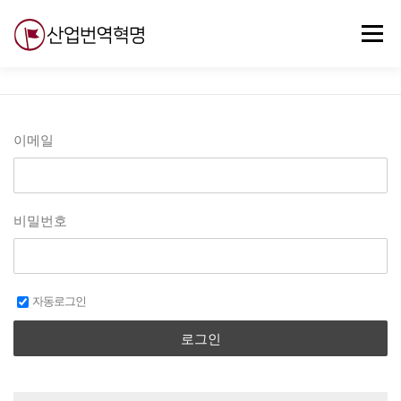
내
용
메뉴
으
로
바
로
무료강의
기술 질문
자유게시판
ABC
가
기
이메일
비밀번호
자동로그인
로그인