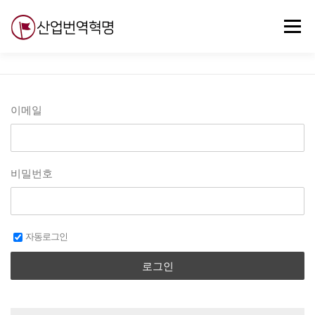
내
용
메뉴
으
로
바
로
무료강의
기술 질문
자유게시판
ABC
가
기
이메일
비밀번호
자동로그인
로그인