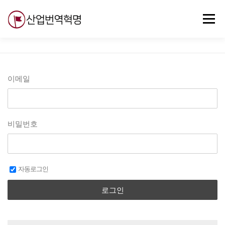
내
용
메뉴
으
로
바
로
무료강의
기술 질문
자유게시판
ABC
가
기
이메일
비밀번호
자동로그인
로그인