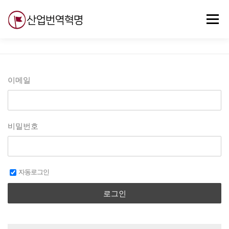
내
용
메뉴
으
로
바
로
무료강의
기술 질문
자유게시판
ABC
가
기
이메일
비밀번호
자동로그인
로그인