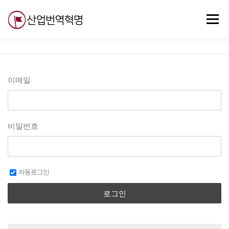
내
용
메뉴
으
로
바
로
무료강의
기술 질문
자유게시판
ABC
가
기
이메일
비밀번호
자동로그인
로그인