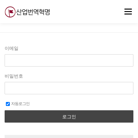
내
용
메뉴
으
로
바
로
무료강의
기술 질문
자유게시판
ABC
가
기
이메일
비밀번호
자동로그인
로그인