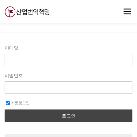
내
용
메뉴
으
로
바
로
무료강의
기술 질문
자유게시판
ABC
가
기
이메일
비밀번호
자동로그인
로그인