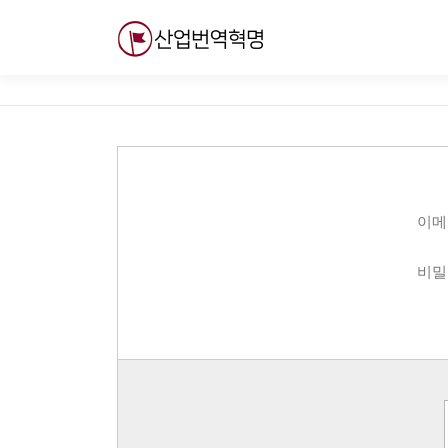
내
용
으
로
바
로
가
기
이메
비밀