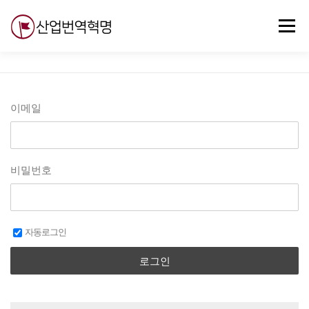
내
용
메뉴
으
로
바
로
무료강의
기술 질문
자유게시판
ABC
가
기
이메일
비밀번호
자동로그인
로그인