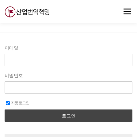
내
용
메뉴
으
로
바
로
무료강의
기술 질문
자유게시판
ABC
가
기
이메일
비밀번호
자동로그인
로그인