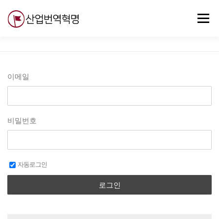
내
용
메뉴
으
로
바
로
무료강의
기술 질문
자유게시판
ABC
가
기
이메일
비밀번호
자동로그인
로그인