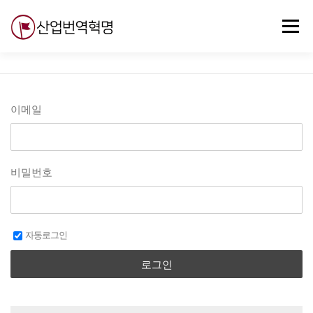
내
용
메뉴
으
로
바
로
무료강의
기술 질문
자유게시판
ABC
가
기
이메일
비밀번호
자동로그인
로그인