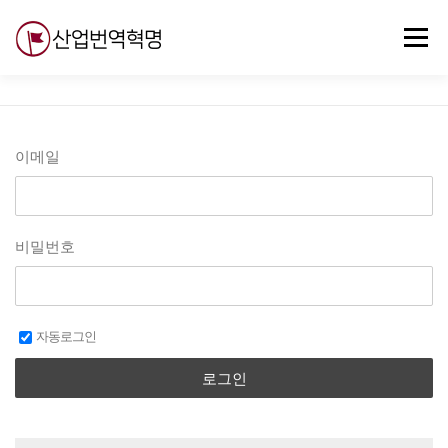
내
용
메뉴
으
로
바
로
무료강의
기술 질문
자유게시판
ABC
가
기
이메일
비밀번호
자동로그인
로그인