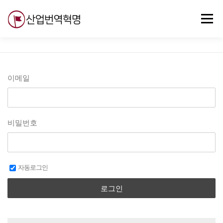
내
용
메뉴
으
로
바
로
무료강의
기술 질문
자유게시판
ABC
가
기
이메일
비밀번호
자동로그인
로그인