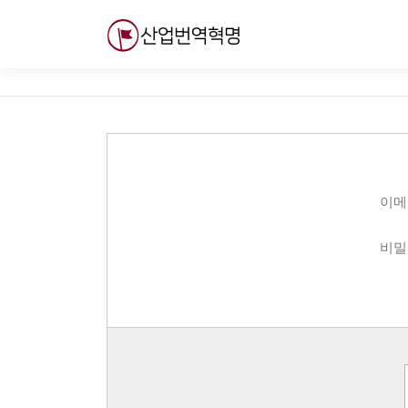
내
용
으
로
바
로
가
기
이메
비밀