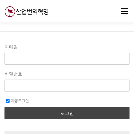
내
용
메뉴
으
로
바
로
무료강의
기술 질문
자유게시판
ABC
가
기
이메일
비밀번호
자동로그인
로그인