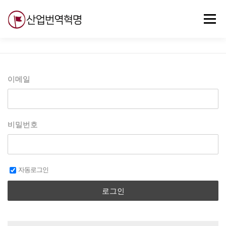
내
용
메뉴
으
로
바
로
무료강의
기술 질문
자유게시판
ABC
가
기
이메일
비밀번호
자동로그인
로그인