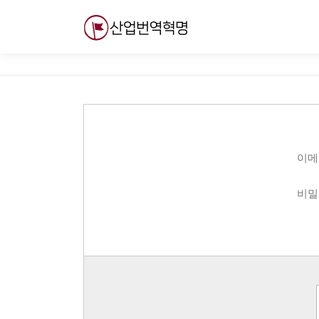
내
용
으
로
바
로
가
기
이메
비밀