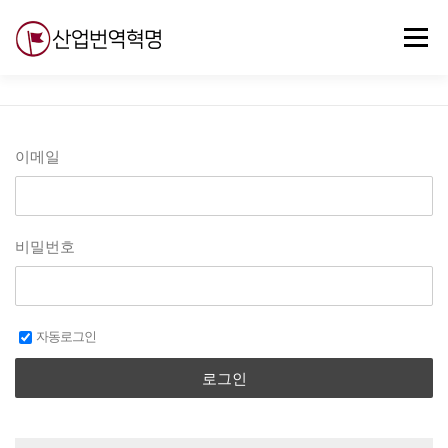
내
용
메뉴
으
로
바
로
무료강의
기술 질문
자유게시판
ABC
가
기
이메일
비밀번호
자동로그인
로그인