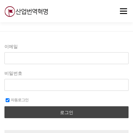
내
용
메뉴
으
로
바
로
무료강의
기술 질문
자유게시판
ABC
가
기
이메일
비밀번호
자동로그인
로그인