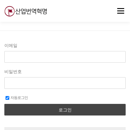
내
용
메뉴
으
로
바
로
무료강의
기술 질문
자유게시판
ABC
가
기
이메일
비밀번호
자동로그인
로그인