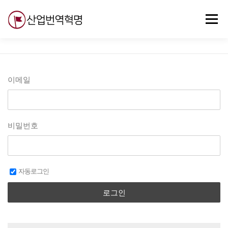
내
용
메뉴
으
로
바
로
무료강의
기술 질문
자유게시판
ABC
가
기
이메일
비밀번호
자동로그인
로그인