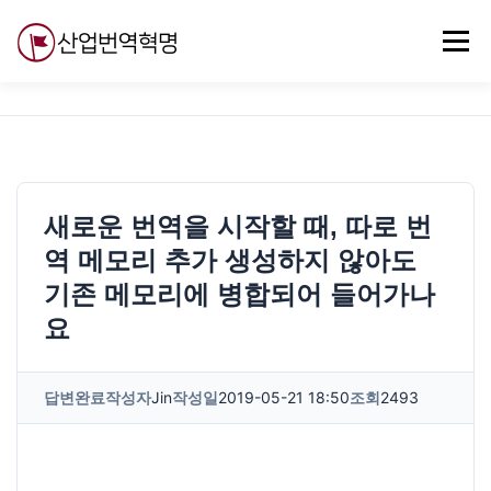
내
용
메뉴
으
로
바
로
무료강의
기술 질문
자유게시판
ABC
가
기
새로운 번역을 시작할 때, 따로 번
역 메모리 추가 생성하지 않아도
기존 메모리에 병합되어 들어가나
요
답변완료
작성자
Jin
작성일
2019-05-21 18:50
조회
2493