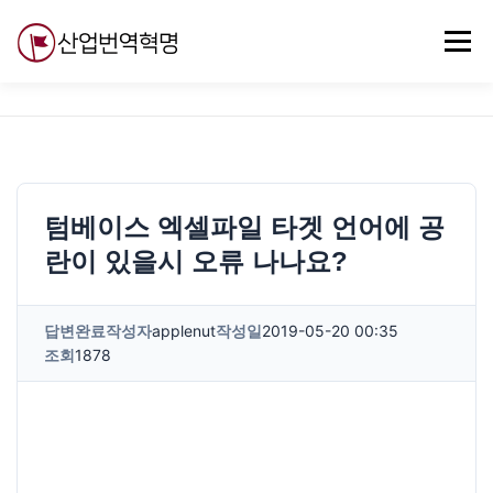
내
용
메뉴
으
로
바
로
무료강의
기술 질문
자유게시판
ABC
가
기
텀베이스 엑셀파일 타겟 언어에 공
란이 있을시 오류 나나요?
답변완료
작성자
applenut
작성일
2019-05-20 00:35
조회
1878